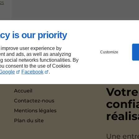
025
cy is our priority
 improve user experience by
Customize
nt and ads, as well as analyzing
ng social networks functionalities. By
you consent to the use of Cookies
Google
Facebook
.
Votre
Accueil
confi
Contactez-nous
Mentions légales
réali
Plan du site
Une entr