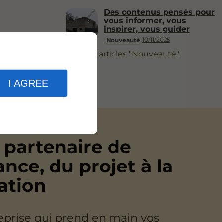
Des contenus pensés pour
vous informer, vous
inspirer, vous guider
10/11/2025
Nouveauté
Plus d'articles "Nouveauté"
I AGREE
 partenaire de
ance, du projet à la
sation
eprise qui prend en main vos