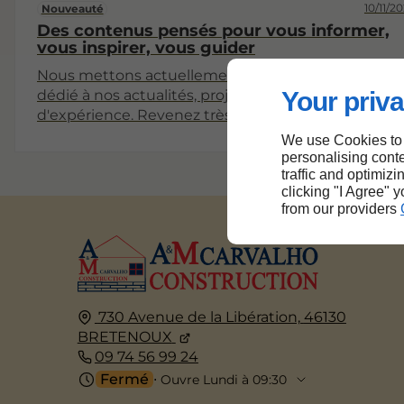
10/11/2
Nouveauté
Des contenus pensés pour vous informer,
vous inspirer, vous guider
Nous mettons actuellement en place un espace
Your priva
dédié à nos actualités, projets et partages
d'expérience. Revenez très bientôt pour découvrir
nos premiers articles !
We use Cookies to
personalising conte
traffic and optimizi
clicking "I Agree" 
from our providers
730 Avenue de la Libération,
46130
BRETENOUX
09 74 56 99 24
Fermé
⋅ Ouvre Lundi à 09:30